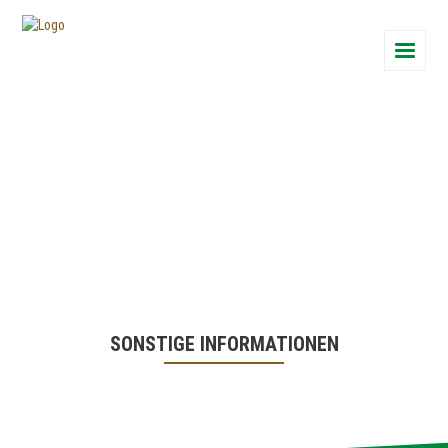
Start
Pflanzenproduk
Tierproduktion
Biogas
Imkerei
Lavendel
SONSTIGE INFORMATIONEN
Hofladen
Online-Shop