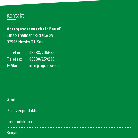
Aktuelles
Kontakt
BIO-GmbH
Agrargenossenschaft See eG
Ernst-Thälmann-Straße 29
Kontakt
02906 Niesky OT See
Telefon:
03588/205675
Datenschutz
Telefax:
03588/259239
E-Mail:
info@agrar-see.de
Impressum
Start
Pflanzenproduktion
Tierproduktion
Biogas